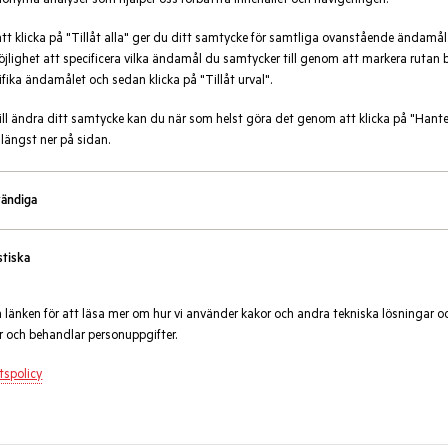
onyma analyser som hjälper oss förbättra innehållet och navigeringen.
t klicka på "Tillåt alla" ger du ditt samtycke för samtliga ovanstående ändamål
jlighet att specificera vilka ändamål du samtycker till genom att markera rutan 
ifika ändamålet och sedan klicka på "Tillåt urval".
ll ändra ditt samtycke kan du när som helst göra det genom att klicka på "Hant
rg
 längst ner på sidan.
ändiga
stiska
ketet innehåller 2 stycken batterier
å länken för att läsa mer om hur vi använder kakor och andra tekniska lösningar oc
på komponenterna krävs en viss typ
 och behandlar personuppgifter.
är färskvara och av säkerhetsskäl ska
komponent.
etspolicy
n ringer dig när du byter