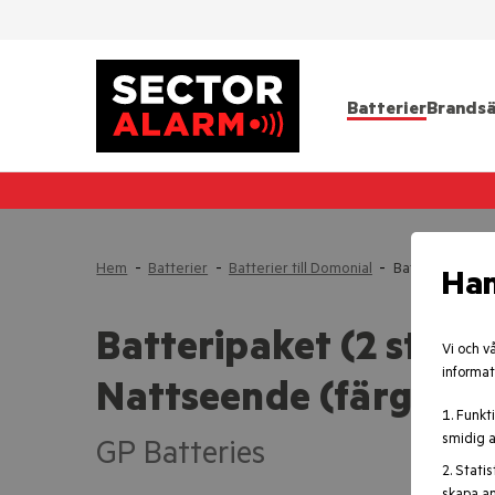
Batterier
Brandsä
Hem
-
Batterier
-
Batterier till Domonial
-
Batteripaket (2
Han
Batteripaket (2 st), K
Vi och v
informat
Nattseende (färg), D
Funkti
smidig a
GP Batteries
Statis