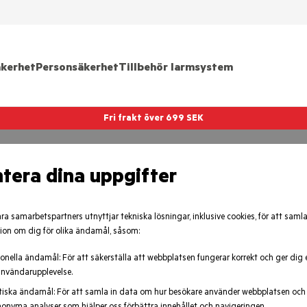
kerhet
Personsäkerhet
Tillbehör larmsystem
Fri frakt över 699 SEK
 st), Kamera IR - Nattseende (färg), Domonial
tera dina uppgifter
amera IR -
åra samarbetspartners utnyttjar tekniska lösningar, inklusive cookies, för att samla
ion om dig för olika ändamål, såsom:
omonial
onella ändamål: För att säkerställa att webbplatsen fungerar korrekt och ger dig 
nvändarupplevelse.
tiska ändamål: För att samla in data om hur besökare använder webbplatsen och 