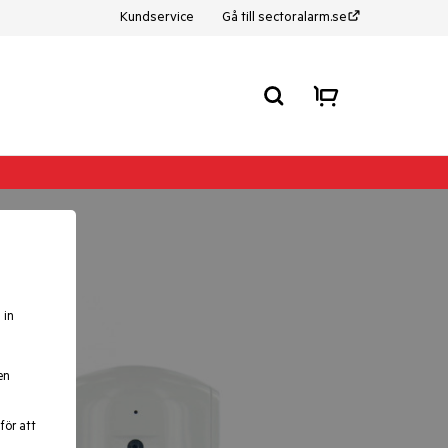
Kundservice
Gå till sectoralarm.se
 in
en
för att