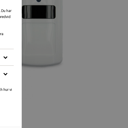
. Du har
bredvid
era
h hur vi