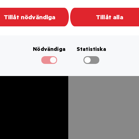
Tillåt nödvändiga
Tillåt alla
 Lyft av detektorn från bakfästet.
ngsstation alt. batterilåda.
Nödvändiga
Statistiska