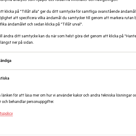
onyma analyser som hjälper oss förbättra innehållet och navigeringen.
t klicka på "Tillåt alla" ger du ditt samtycke för samtliga ovanstående ändamål
jlighet att specificera vilka ändamål du samtycker till genom att markera rutan 
ifika ändamålet och sedan klicka på "Tillåt urval".
rg
ll ändra ditt samtycke kan du när som helst göra det genom att klicka på "Hant
 längst ner på sidan.
ändiga
stiska
 många glömmer att brandöva i
vi en tryggare vardag och har tagit
miljer till att brandöva hemma.
å länken för att läsa mer om hur vi använder kakor och andra tekniska lösningar oc
 och behandlar personuppgifter.
etspolicy