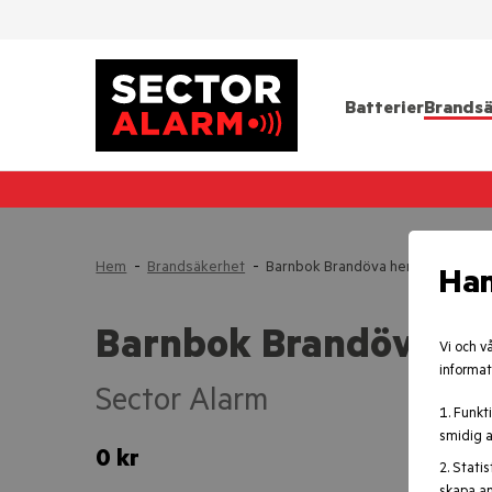
Batterier
Brandsä
Hem
-
Brandsäkerhet
-
Barnbok Brandöva hemma
Han
Barnbok Brandöva h
Vi och v
informat
Sector Alarm
Funkti
smidig a
0 kr
Statis