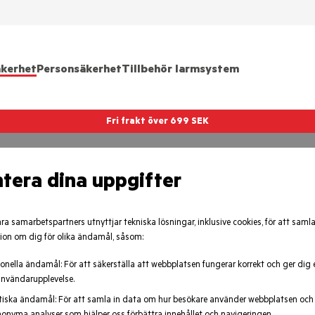
kerhet
Personsäkerhet
Tillbehör larmsystem
Fri frakt över 699 SEK
tera dina uppgifter
emma
åra samarbetspartners utnyttjar tekniska lösningar, inklusive cookies, för att samla
ion om dig för olika ändamål, såsom:
onella ändamål: För att säkerställa att webbplatsen fungerar korrekt och ger dig 
nvändarupplevelse.
tiska ändamål: För att samla in data om hur besökare använder webbplatsen och 