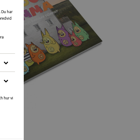
. Du har
bredvid
era
h hur vi