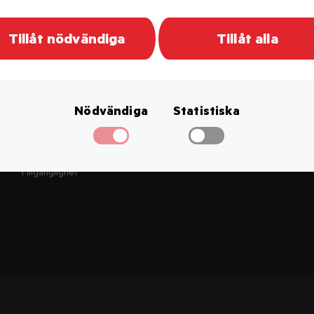
Tillåt nödvändiga
Tillåt alla
KATEGORIER
Batterier
Nödvändiga
Statistiska
Brandsäkerhet
Personsäkerhet
Tillbehör larmsystem
Tillgänglighet