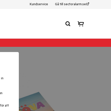
Kundservice
Gå till sectoralarm.se
 in
en
för att