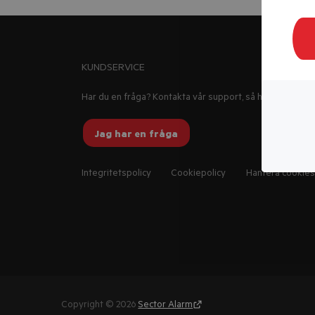
KUNDSERVICE
Har du en fråga? Kontakta vår support, så hjälper vi dig!
Jag har en fråga
Integritetspolicy
Cookiepolicy
Hantera cookies
Copyright © 2026
Sector Alarm