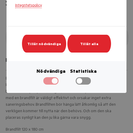
349 kr
Integritetspolicy
Ej i lager
Tillåt nödvändiga
Tillåt alla
Produktbeskrivning
Nödvändiga
Statistiska
Brandfiltar som smälter in i moderna hem. Brandfilten är ett bra
komplement till pulversläckaren och då främst för att släcka mindre
bränder som på spisen, sängen, möbler eller på kläder. Att kväva eld
med en brandfilt är väldigt effektivt och orsakar inget extra
saneringsbehov. Brandfilten bör hänga lätt åtkomlig så att den
verkligen kommer till nytta när den behövs. Och om den ska
placeras synligt kan den ju lika gärna vara snygg.
Brandfilt 120 x 180 cm