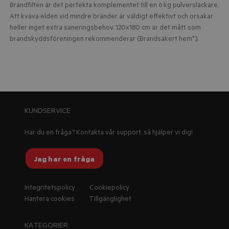
Brandfilten är det perfekta komplementet till en 6 kg pulversläckare.
Att kväva elden vid mindre bränder är väldigt effektivt och orsakar
heller inget extra saneringsbehov. 120x180 cm är det mått som
brandskyddsföreningen rekommenderar (Brandsäkert hem*).
KUNDSERVICE
Har du en fråga? Kontakta vår support, så hjälper vi dig!
Jag har en fråga
Integritetspolicy
Cookiepolicy
Hantera cookies
Tillgänglighet
KATEGORIER