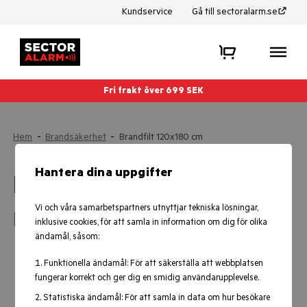
Kundservice
Gå till sectoralarm.se
Fri frakt över 699 SEK
Hem
-
Brandsäkerhet
-
Brandfilt 120x180 cm
Hantera dina uppgifter
Brandfilt 120x180 cm
Vi och våra samarbetspartners utnyttjar tekniska lösningar,
Housegard
inklusive cookies, för att samla in information om dig för olika
ändamål, såsom:
Funktionella ändamål: För att säkerställa att webbplatsen
fungerar korrekt och ger dig en smidig användarupplevelse.
Statistiska ändamål: För att samla in data om hur besökare